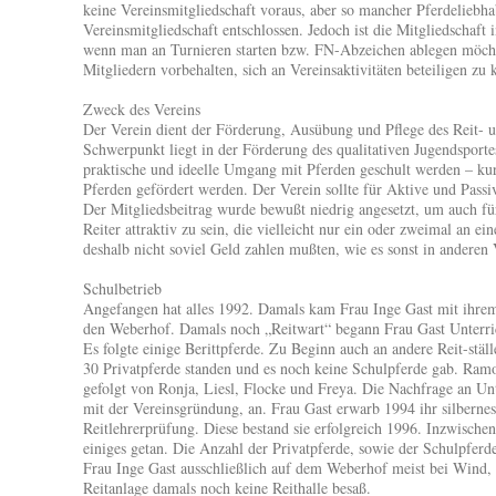
keine Vereinsmitgliedschaft voraus, aber so mancher Pferdeliebhab
Vereinsmitgliedschaft entschlossen. Jedoch ist die Mitgliedschaft
wenn man an Turnieren starten bzw. FN-Abzeichen ablegen möcht
Mitgliedern vorbehalten, sich an Vereinsaktivitäten beteiligen zu
Zweck des Vereins
Der Verein dient der Förderung, Ausübung und Pflege des Reit- u
Schwerpunkt liegt in der Förderung des qualitativen Jugendsportes
praktische und ideelle Umgang mit Pferden geschult werden – ku
Pferden gefördert werden. Der Verein sollte für Aktive und Passive 
Der Mitgliedsbeitrag wurde bewußt niedrig angesetzt, um auch für 
Reiter attraktiv zu sein, die vielleicht nur ein oder zweimal an e
deshalb nicht soviel Geld zahlen mußten, wie es sonst in anderen V
Schulbetrieb
Angefangen hat alles 1992. Damals kam Frau Inge Gast mit ihrem
den Weberhof. Damals noch „Reitwart“ begann Frau Gast Unterricht
Es folgte einige Berittpferde. Zu Beginn auch an andere Reit-stä
30 Privatpferde standen und es noch keine Schulpferde gab. Ramo
gefolgt von Ronja, Liesl, Flocke und Freya. Die Nachfrage an Unte
mit der Vereinsgründung, an. Frau Gast erwarb 1994 ihr silbernes
Reitlehrerprüfung. Diese bestand sie erfolgreich 1996. Inzwische
einiges getan. Die Anzahl der Privatpferde, sowie der Schulpferde
Frau Inge Gast ausschließlich auf dem Weberhof meist bei Wind,
Reitanlage damals noch keine Reithalle besaß.