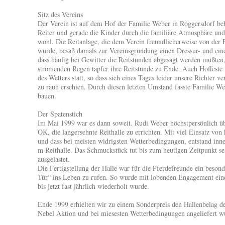
Sitz des Vereins
Der Verein ist auf dem Hof der Familie Weber in Roggersdorf beh
Reiter und gerade die Kinder durch die familiäre Atmosphäre und
wohl. Die Reitanlage, die dem Verein freundlicherweise von der 
wurde, besaß damals zur Vereinsgründung einen Dressur- und eine
dass häufig bei Gewitter die Reitstunden abgesagt werden mußten, 
strömenden Regen tapfer ihre Reitstunde zu Ende. Auch Hoffeste
des Wetters statt, so dass sich eines Tages leider unsere Richter 
zu rauh erschien. Durch diesen letzten Umstand fasste Familie We
bauen.
Der Spatenstich
Im Mai 1999 war es dann soweit. Rudi Weber höchstpersönlich ü
OK, die langersehnte Reithalle zu errichten. Mit viel Einsatz von
und dass bei meisten widrigsten Wetterbedingungen, entstand inn
m Reithalle. Das Schmuckstück tut bis zum heutigen Zeitpunkt sei
ausgelastet.
Die Fertigstellung der Halle war für die Pferdefreunde ein besond
Tür“ ins Leben zu rufen. So wurde mit lobenden Engagement eine
bis jetzt fast jährlich wiederholt wurde.
Ende 1999 erhielten wir zu einem Sonderpreis den Hallenbelag d
Nebel Aktion und bei miesesten Wetterbedingungen angeliefert w