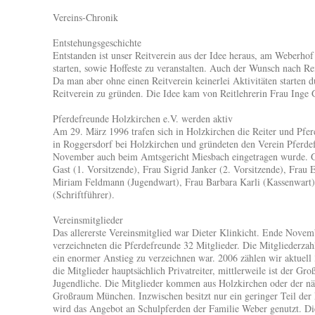
Vereins-Chronik
Entstehungsgeschichte
Entstanden ist unser Reitverein aus der Idee heraus, am Weberhof 
starten, sowie Hoffeste zu veranstalten. Auch der Wunsch nach Re
Da man aber ohne einen Reitverein keinerlei Aktivitäten starten d
Reitverein zu gründen. Die Idee kam von Reitlehrerin Frau Inge 
Pferdefreunde Holzkirchen e.V. werden aktiv
Am 29. März 1996 trafen sich in Holzkirchen die Reiter und Pfer
in Roggersdorf bei Holzkirchen und gründeten den Verein Pferde
November auch beim Amtsgericht Miesbach eingetragen wurde. G
Gast (1. Vorsitzende), Frau Sigrid Janker (2. Vorsitzende), Frau
Miriam Feldmann (Jugendwart), Frau Barbara Karli (Kassenwart)
(Schriftführer).
Vereinsmitglieder
Das allererste Vereinsmitglied war Dieter Klinkicht. Ende Nove
verzeichneten die Pferdefreunde 32 Mitglieder. Die Mitgliederzahl
ein enormer Anstieg zu verzeichnen war. 2006 zählen wir aktuel
die Mitglieder hauptsächlich Privatreiter, mittlerweile ist der Gr
Jugendliche. Die Mitglieder kommen aus Holzkirchen oder der 
Großraum München. Inzwischen besitzt nur ein geringer Teil der M
wird das Angebot an Schulpferden der Familie Weber genutzt. Di