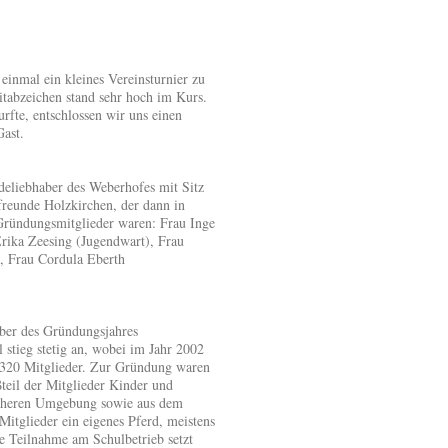
einmal ein kleines Vereinsturnier zu
itabzeichen stand sehr hoch im Kurs.
urfte, entschlossen wir uns einen
Gast.
deliebhaber des Weberhofes mit Sitz
freunde Holzkirchen, der dann in
ründungsmitglieder waren: Frau Inge
 Erika Zeesing (Jugendwart), Frau
, Frau Cordula Eberth
mber des Gründungsjahres
 stieg stetig an, wobei im Jahr 2002
l 320 Mitglieder. Zur Gründung waren
oßteil der Mitglieder Kinder und
näheren Umgebung sowie aus dem
itglieder ein eigenes Pferd, meistens
e Teilnahme am Schulbetrieb setzt