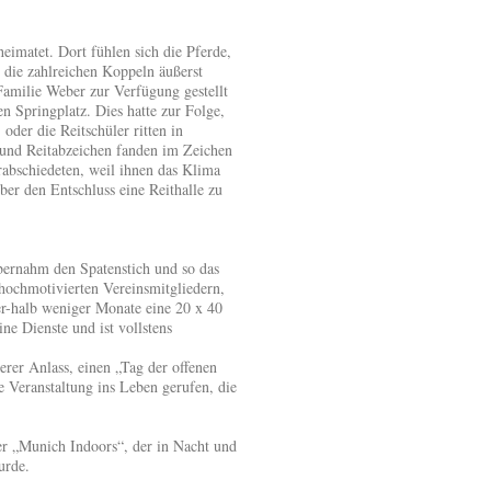
eimatet. Dort fühlen sich die Pferde,
 die zahlreichen Koppeln äußerst
Familie Weber zur Verfügung gestellt
n Springplatz. Dies hatte zur Folge,
oder die Reitschüler ritten in
 und Reitabzeichen fanden im Zeichen
verabschiedeten, weil ihnen das Klima
ber den Entschluss eine Reithalle zu
bernahm den Spatenstich und so das
 hochmotivierten Vereinsmitgliedern,
er-halb weniger Monate eine 20 x 40
ne Dienste und ist vollstens
erer Anlass, einen „Tag der offenen
 Veranstaltung ins Leben gerufen, die
er „Munich Indoors“, der in Nacht und
urde.