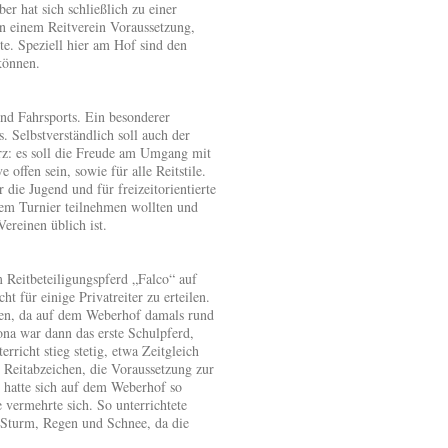
er hat sich schließlich zu einer
 in einem Reitverein Voraussetzung,
e. Speziell hier am Hof sind den
 können.
nd Fahrsports. Ein besonderer
. Selbstverständlich soll auch der
rz: es soll die Freude am Umgang mit
offen sein, sowie für alle Reitstile.
die Jugend und für freizeitorientierte
inem Turnier teilnehmen wollten und
ereinen üblich ist.
 Reitbeteiligungspferd „Falco“ auf
 für einige Privatreiter zu erteilen.
llen, da auf dem Weberhof damals rund
na war dann das erste Schulpferd,
rricht stieg stetig, etwa Zeitgleich
 Reitabzeichen, die Voraussetzung zur
n hatte sich auf dem Weberhof so
 vermehrte sich. So unterrichtete
 Sturm, Regen und Schnee, da die